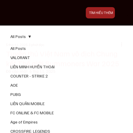
TÌM HIỂU THÊM
All Posts
5 thg 11, 2025
3 phút đọc
All Posts
Tuyển thủ Việt Nam vô địch Chung
VALORANT
kết Thế giới Summoners War 2025
LIÊN MINH HUYỀN THOẠI
Đã cập nhật:
6 thg 11, 2025
COUNTER - STRIKE 2
AOE
PUBG
LIÊN QUÂN MOBILE
FC ONLINE & FC MOBILE
Age of Empires
CROSSFIRE: LEGENDS