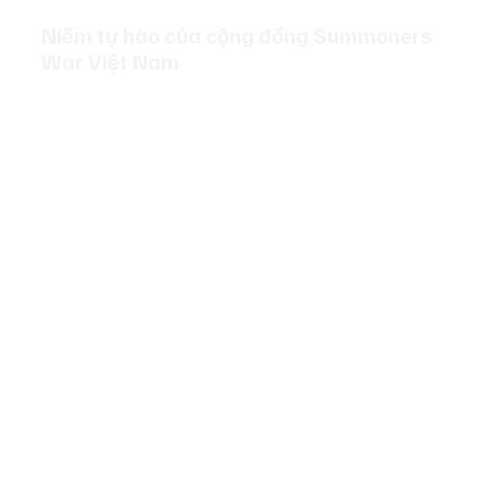
Niềm tự hào của cộng đồng Summoners 
War Việt Nam
Việt Nam từ lâu đã là một trong những cộng đồng năng 
động nhất khu vực châu Á - Thái Bình Dương, thường 
xuyên tổ chức các sự kiện offline như Watch Party, 
Summoners War Day, hay SWC2024 APAC Cup từng 
được đăng cai ngay tại TP.HCM.