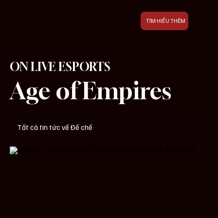
TÌM HIỂU THÊM
ON LIVE ESPORTS
Age of Empires
Tất cả tin tức về Đế chế