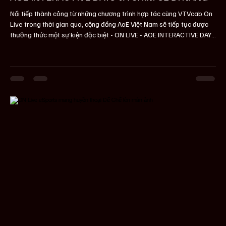
Nối tiếp thành công từ những chương trình hợp tác cùng VTVcab On
Live trong thời gian qua, cộng đồng AoE Việt Nam sẽ tiếp tục được
thưởng thức một sự kiện đặc biệt - ON LIVE - AOE INTERACTIVE DAYS
📌 Thời gian: 19:00 - 22:00, vào thứ Ba và thứ Tư hàng tuần, từ
09/09/2025 liên tục 12 tuần. 📌 Phát sóng các kèo đấu đỉnh cao
của Chim Sẻ Đi Nắng và các game thủ AoE Việt Nam 📌 Chuỗi câu
hỏi tương tác liên tục trên livestream tại nền tảng On Live của
VTVcab, giúp khán giả vừa xem