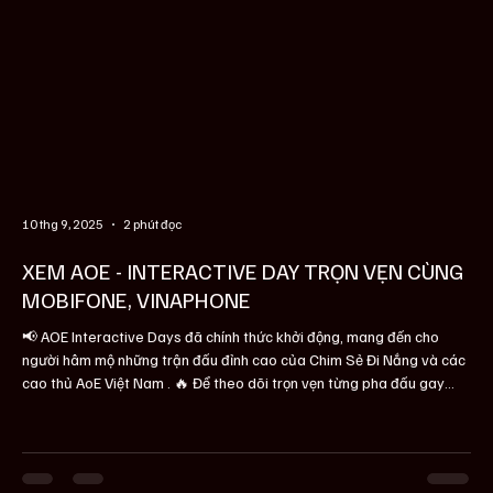
10 thg 9, 2025
2 phút đọc
XEM AOE - INTERACTIVE DAY TRỌN VẸN CÙNG
MOBIFONE, VINAPHONE
📢 AOE Interactive Days đã chính thức khởi động, mang đến cho
người hâm mộ những trận đấu đỉnh cao của Chim Sẻ Đi Nắng và các
cao thủ AoE Việt Nam . 🔥 Để theo dõi trọn vẹn từng pha đấu gay
cấn mà không lo gián đoạn, Mobifone & Vinaphone ra mắt gói cước
di động ON5, ONLIVE5 với những ưu đãi cực hấp dẫn dành cho Fans
hâm mộ AOE Việt Nam. ⚡ Với ON5 & ONLIVE5 , người hâm mộ có thể:
Vừa có Data truy cập Internet tốc độ cao. Vừa có thể trực tiếp mọi