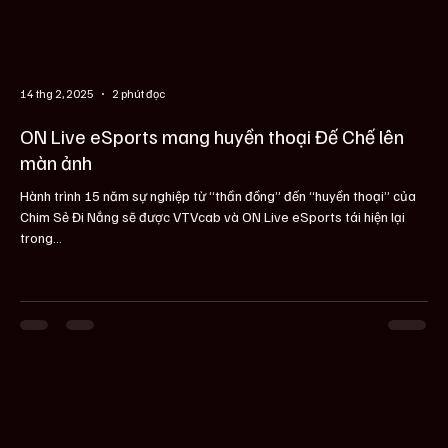
14 thg 2, 2025
2 phút đọc
ON Live eSports mang huyền thoại Đế Chế lên
màn ảnh
Hành trình 15 năm sự nghiệp từ “thần đồng” đến “huyền thoại” của
Chim Sẻ Đi Nắng sẽ được VTVcab và ON Live eSports tái hiện lại
trong...