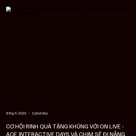
trận đấu của AOE Interactive D
8 thg 9, 2025
2 phút đọc
CƠ HỘI RINH QUÀ TẶNG KHỦNG VỚI ON LIVE -
AOE INTERACTIVE DAYS VÀ CHIM SẺ ĐI NẮNG