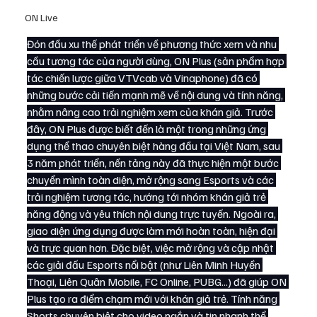
ON Live
Đón đầu xu thế phát triển về phương thức xem và nhu 
cầu tương tác của người dùng, ON Plus (sản phẩm hợp 
tác chiến lược giữa VTVcab và Vinaphone) đã có 
những bước cải tiến mạnh mẽ về nội dung và tính năng, 
nhằm nâng cao trải nghiệm xem của khán giả. Trước 
đây, ON Plus được biết đến là một trong những ứng 
dụng thể thao chuyên biệt hàng đầu tại Việt Nam, sau 
3 năm phát triển, nền tảng này đã thực hiện một bước 
chuyển mình toàn diện, mở rộng sang Esports và các 
trải nghiệm tương tác, hướng tới nhóm khán giả trẻ 
năng động và yêu thích nội dung trực tuyến. Ngoài ra, 
giao diện ứng dụng được làm mới hoàn toàn, hiện đại 
và trực quan hơn. Đặc biệt, việc mở rộng và cập nhật 
các giải đấu Esports nổi bật (như Liên Minh Huyền 
Thoại, Liên Quân Mobile, FC Online, PUBG...) đã giúp ON 
Plus tạo ra điểm chạm mới với khán giả trẻ. Tính năng 
Shorts chuyên biệt cho video ngắn và tin nhanh thể 