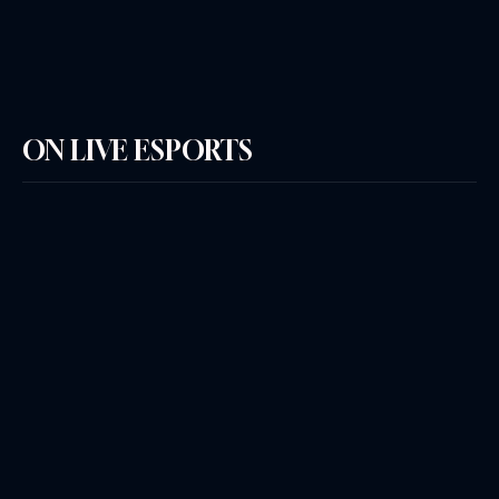
ON LIVE ESPORTS