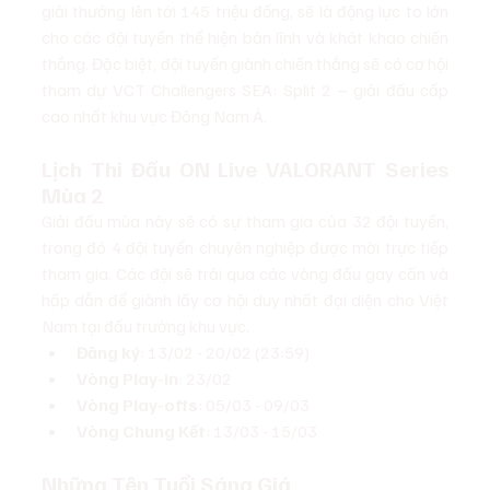
giải thưởng lên tới 145 triệu đồng, sẽ là động lực to lớn 
cho các đội tuyển thể hiện bản lĩnh và khát khao chiến 
thắng. Đặc biệt, đội tuyển giành chiến thắng sẽ có cơ hội 
tham dự VCT Challengers SEA: Split 2 – giải đấu cấp 
cao nhất khu vực Đông Nam Á.
Lịch Thi Đấu ON Live VALORANT Series 
Mùa 2
Giải đấu mùa này sẽ có sự tham gia của 32 đội tuyển, 
trong đó 4 đội tuyển chuyên nghiệp được mời trực tiếp 
tham gia. Các đội sẽ trải qua các vòng đấu gay cấn và 
hấp dẫn để giành lấy cơ hội duy nhất đại diện cho Việt 
Nam tại đấu trường khu vực.
Đăng ký
: 13/02 - 20/02 (23:59)
Vòng Play-in
: 23/02
Vòng Play-offs
: 05/03 - 09/03
Vòng Chung Kết
: 13/03 - 15/03
Những Tên Tuổi Sáng Giá