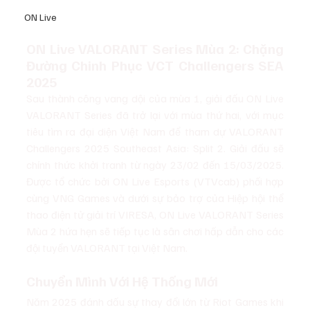
ON Live
ON Live VALORANT Series Mùa 2: Chặng 
Đường Chinh Phục VCT Challengers SEA 
2025
Sau thành công vang dội của mùa 1, giải đấu ON Live 
VALORANT Series đã trở lại với mùa thứ hai, với mục 
tiêu tìm ra đại diện Việt Nam để tham dự VALORANT 
Challengers 2025 Southeast Asia: Split 2. Giải đấu sẽ 
chính thức khởi tranh từ ngày 23/02 đến 15/03/2025. 
Được tổ chức bởi ON Live Esports (VTVcab) phối hợp 
cùng VNG Games và dưới sự bảo trợ của Hiệp hội thể 
thao điện tử giải trí VIRESA, ON Live VALORANT Series 
Mùa 2 hứa hẹn sẽ tiếp tục là sân chơi hấp dẫn cho các 
đội tuyển VALORANT tại Việt Nam.
Chuyển Mình Với Hệ Thống Mới
Năm 2025 đánh dấu sự thay đổi lớn từ Riot Games khi 