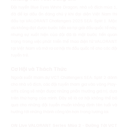
Đội tuyển Blue Eyes White Dragon, nhà vô địch mùa 1, 
đã để lại dấu ấn đáng chú ý khi đại diện Việt Nam thi 
đấu tại VALORANT Challengers 2025 SEA: Split 1. Mặc 
dù không đạt được bước tiến xa tại giải đấu quốc tế này, 
nhưng sự xuất hiện của đội đã là một bước tiến quan 
trọng trong việc phát triển thể thao điện tử VALORANT 
tại Việt Nam và mở ra cơ hội thi đấu quốc tế cho các đội 
tuyển trẻ.
Cơ Hội và Thách Thức
Ngoài suất tham dự VCT Challengers SEA: Split 2 dành 
cho nhà vô địch, các đội tuyển tham gia vào vòng Play-
offs cũng sẽ nhận được những phần thưởng giá trị, dựa 
trên thứ hạng của mình. Đây sẽ là cơ hội không thể bỏ 
qua cho những đội tuyển muốn khẳng định tên tuổi và 
hướng tới những thành công lớn hơn trong tương lai.
ON Live VALORANT Series Mùa 2 - Đường Tới VCT 