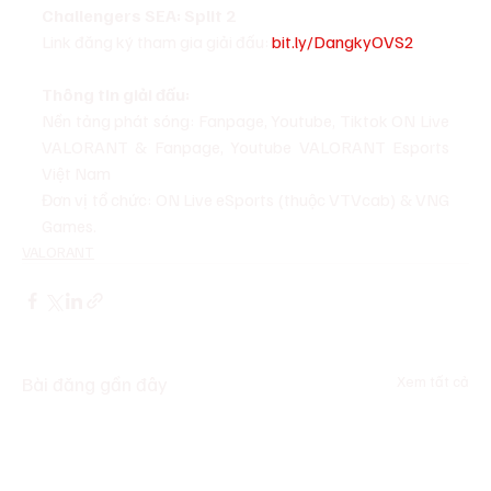
Challengers SEA: Split 2
Link đăng ký tham gia giải đấu: 
bit.ly/DangkyOVS2
Thông tin giải đấu:
Nền tảng phát sóng: Fanpage, Youtube, Tiktok ON Live 
VALORANT & Fanpage, Youtube VALORANT Esports 
Việt Nam
Đơn vị tổ chức: ON Live eSports (thuộc VTVcab) & VNG 
Games.
VALORANT
Bài đăng gần đây
Xem tất cả