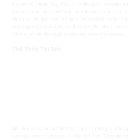
loại bỏ hệ thống VALORANT Challengers Vietnam và 
chuyển trọng tâm phát triển về khu vực Đông Nam Á. 
Điều này đã làm cho ON Live VALORANT Series trở 
thành giải đấu quốc nội cao nhất của Việt Nam, tạo cơ 
hội lớn cho các đội tuyển trong nước vươn tầm khu vực.
Thể Thức Thi Đấu
Giải đấu sẽ áp dụng thể thức Thụy Sĩ, mang lại những 
trận đấu cân tài cân sức và đầy kịch tính. Tổng giá trị 