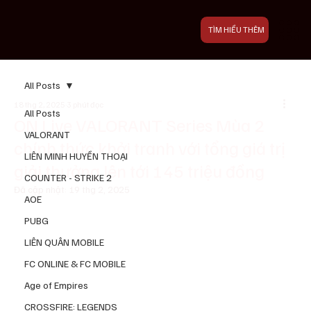
TÌM HIỂU THÊM
All Posts
18 thg 2, 2025
3 phút đọc
All Posts
ON Live VALORANT Series Mùa 2
VALORANT
chính thức khởi tranh với tổng giá trị
LIÊN MINH HUYỀN THOẠI
giải thưởng lên tới 145 triệu đồng
COUNTER - STRIKE 2
Đã cập nhật:
19 thg 2, 2025
AOE
PUBG
LIÊN QUÂN MOBILE
FC ONLINE & FC MOBILE
Age of Empires
CROSSFIRE: LEGENDS